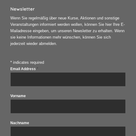
Newsletter
Wenn Sie regelmäßig über neue Kurse, Aktionen und sonstige
Veranstaltungen informiert werden wollen, können Sie hier Ihre E-
Mailadresse eingeben, um unseren Newsletter zu erhalten. Wenn
sie keine Informationen mehr wünschen, können Sie sich
jederzeit wieder abmelden.
*
indicates required
*
Email Address
Vorname
Nachname