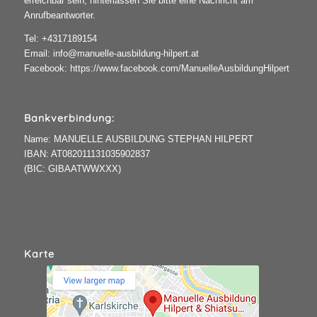
erreichbar sein, hinterlassen Sie bitte eine Nachricht am
Anrufbeantworter.
Tel:
+4317189154
Email:
info@manuelle-ausbildung-hilpert.at
Facebook:
https://www.facebook.com/ManuelleAusbildungHilpert
Bankverbindung:
Name: MANUELLE AUSBILDUNG STEPHAN HILPERT
IBAN: AT082011131035902837
(BIC: GIBAATWWXXX)
Karte