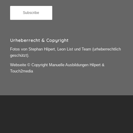
Urheberrecht & Copyright
Fotos von Stephan Hilpert, Leon List und Team (urheberrechtlich
geschützt).
Webseite © Copyright Manuelle Ausbildungen Hilpert &
Touch2media
Impressum
Datenschutz
DSGVO
| Webdesign by
Touch2media
Manuelle Ausbildung
Shiatsu Ausbildung
Nuad Ausbildung
Hilpertmethode
Weiterbildung
Infos & Blog