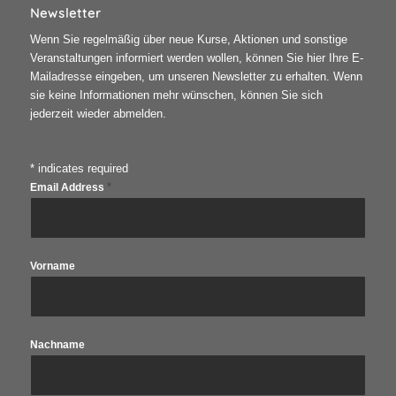
Newsletter
Wenn Sie regelmäßig über neue Kurse, Aktionen und sonstige
Veranstaltungen informiert werden wollen, können Sie hier Ihre E-
Mailadresse eingeben, um unseren Newsletter zu erhalten. Wenn
sie keine Informationen mehr wünschen, können Sie sich
jederzeit wieder abmelden.
*
indicates required
*
Email Address
Vorname
Nachname