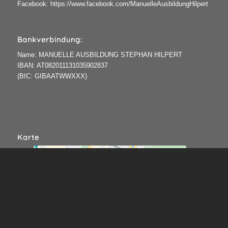
Facebook:
https://www.facebook.com/ManuelleAusbildungHilpert
Bankverbindung:
Name: MANUELLE AUSBILDUNG STEPHAN HILPERT
IBAN: AT082011131035902837
(BIC: GIBAATWWXXX)
Karte