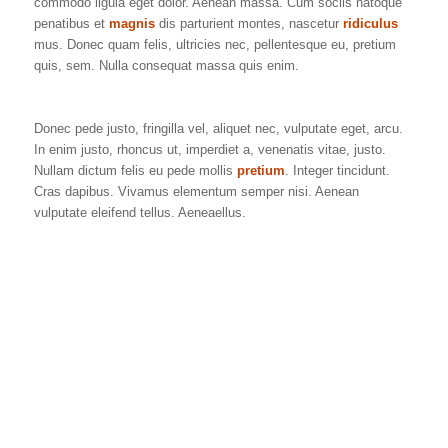
commodo ligula eget dolor. Aenean massa. Cum sociis natoque
penatibus et
magnis
dis parturient montes, nascetur
ridiculus
mus. Donec quam felis, ultricies nec, pellentesque eu, pretium
quis, sem. Nulla consequat massa quis enim.
Donec pede justo, fringilla vel, aliquet nec, vulputate eget, arcu.
In enim justo, rhoncus ut, imperdiet a, venenatis vitae, justo.
Nullam dictum felis eu pede mollis
pretium
. Integer tincidunt.
Cras dapibus. Vivamus elementum semper nisi. Aenean
vulputate eleifend tellus. Aeneaellus.